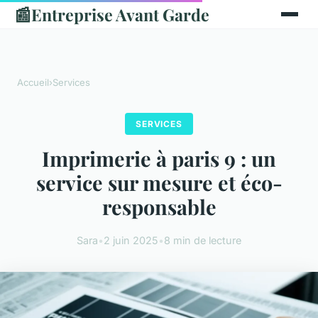
📰
Entreprise Avant Garde
Accueil
›
Services
SERVICES
Imprimerie à paris 9 : un
service sur mesure et éco-
responsable
Sara
•
2 juin 2025
•
8 min de lecture