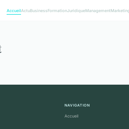
Accueil
Actu
Business
Formation
Juridique
Management
Marketin
t
NAVIGATION
Accueil