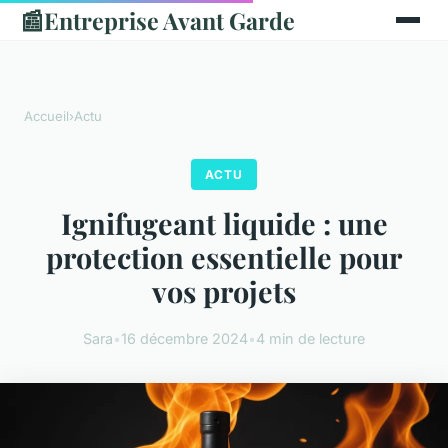
📰
Entreprise Avant Garde
Accueil
›
Actu
ACTU
Ignifugeant liquide : une
protection essentielle pour
vos projets
Sara
•
16 décembre 2024
•
4 min de lecture