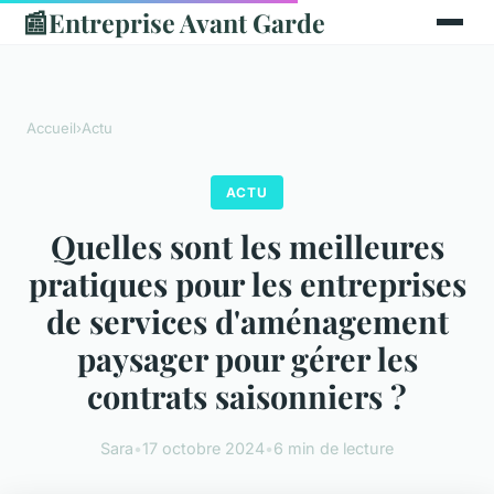
📰
Entreprise Avant Garde
Accueil
›
Actu
ACTU
Quelles sont les meilleures
pratiques pour les entreprises
de services d'aménagement
paysager pour gérer les
contrats saisonniers ?
Sara
•
17 octobre 2024
•
6 min de lecture