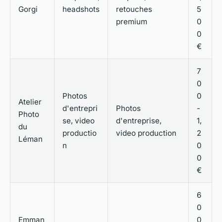
Gorgi
headshots
retouches
5
premium
0
0
€
7
0
Photos
0
Atelier
d'entrepri
Photos
-
Photo
se, video
d'entreprise,
1,
du
productio
video production
2
Léman
n
0
0
€
6
0
Emman
0