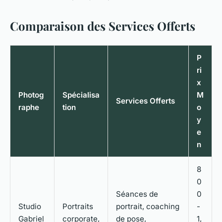
Comparaison des Services Offerts
P
ri
x
Photog
Spécialisa
M
Services Offerts
raphe
tion
o
y
e
n
8
0
Séances de
0
Studio
Portraits
portrait, coaching
-
Gabriel
corporate,
de pose,
1,