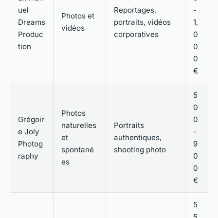
uel
Reportages,
-
Photos et
Dreams
portraits, vidéos
1,
vidéos
Produc
corporatives
0
tion
0
0
€
5
0
Photos
Grégoir
0
naturelles
Portraits
e Joly
-
et
authentiques,
Photog
9
spontané
shooting photo
raphy
0
es
0
€
5
5