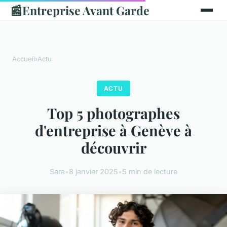
📰
Entreprise Avant Garde
Accueil
›
Actu
ACTU
Top 5 photographes
d'entreprise à Genève à
découvrir
Sara
•
8 janvier 2025
•
5 min de lecture