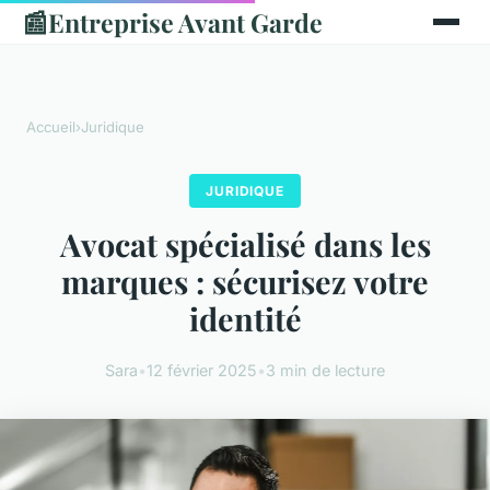
📰
Entreprise Avant Garde
Accueil
›
Juridique
JURIDIQUE
Avocat spécialisé dans les
marques : sécurisez votre
identité
Sara
•
12 février 2025
•
3 min de lecture