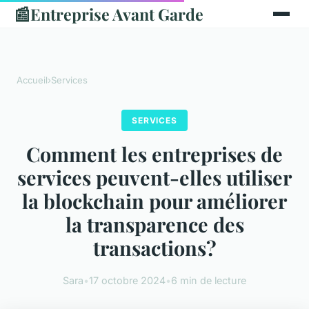
📰
Entreprise Avant Garde
Accueil
›
Services
SERVICES
Comment les entreprises de
services peuvent-elles utiliser
la blockchain pour améliorer
la transparence des
transactions?
Sara
•
17 octobre 2024
•
6 min de lecture