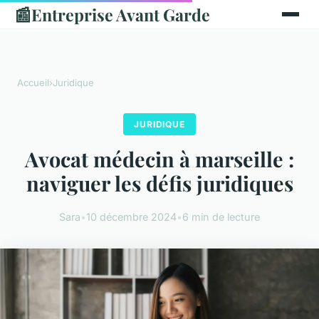
📰
Entreprise Avant Garde
Accueil
›
Juridique
JURIDIQUE
Avocat médecin à marseille :
naviguer les défis juridiques
Sara
•
10 décembre 2024
•
6 min de lecture